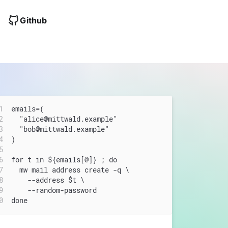
Github
emails=(
  "alice@mittwald.example"
  "bob@mittwald.example"
)
for t in ${emails[@]} ; do
  mw mail address create -q \
    --address $t \
    --random-password
done