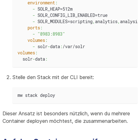
environment
:
-
 SOLR_HEAP=512m
-
 SOLR_CONFIG_LIB_ENABLED=true
-
 SOLR_MODULES=scripting
,
analytics
,
analysis
ports
:
-
"8983:8983"
volumes
:
-
 solr
-
data
:
/var/solr
volumes
:
  solr
-
data
:
Stelle den Stack mit der CLI bereit:
mw stack deploy
Dieser Ansatz ist besonders nützlich, wenn du mehrere
Container deployen möchtest, die zusammenarbeiten.