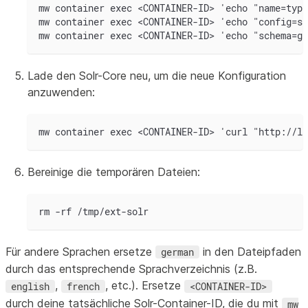
mw container exec <CONTAINER-ID> 'echo "name=typo
mw container exec <CONTAINER-ID> 'echo "config=so
mw container exec <CONTAINER-ID> 'echo "schema=ge
Lade den Solr-Core neu, um die neue Konfiguration
anzuwenden:
mw container exec <CONTAINER-ID> 'curl "http://lo
Bereinige die temporären Dateien:
rm -rf /tmp/ext-solr
Für andere Sprachen ersetze
in den Dateipfaden
german
durch das entsprechende Sprachverzeichnis (z.B.
,
, etc.). Ersetze
english
french
<CONTAINER-ID>
durch deine tatsächliche Solr-Container-ID, die du mit
mw