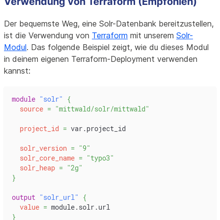
Verwendung von Terraform (Empfohlen)
Der bequemste Weg, eine Solr-Datenbank bereitzustellen,
ist die Verwendung von
Terraform
mit unserem
Solr-
Modul
. Das folgende Beispiel zeigt, wie du dieses Modul
in deinem eigenen Terraform-Deployment verwenden
kannst:
module
 "solr" 
{
source
=
"mittwald/solr/mittwald"
project_id
=
 var.project_id
solr_version
=
"9"
solr_core_name
=
"typo3"
solr_heap
=
"2g"
}
output
 "solr_url" 
{
value
=
 module.solr.url
}