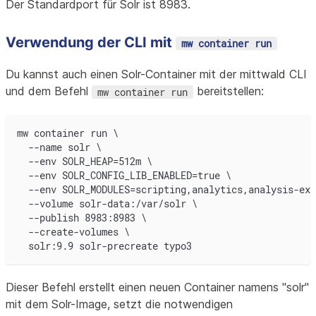
Der Standardport für Solr ist 8983.
Verwendung der CLI mit
mw container run
Du kannst auch einen Solr-Container mit der mittwald CLI
und dem Befehl
bereitstellen:
mw container run
mw container run \
  --name solr \
  --env SOLR_HEAP=512m \
  --env SOLR_CONFIG_LIB_ENABLED=true \
  --env SOLR_MODULES=scripting,analytics,analysis-ext
  --volume solr-data:/var/solr \
  --publish 8983:8983 \
  --create-volumes \
  solr:9.9 solr-precreate typo3
Dieser Befehl erstellt einen neuen Container namens "solr"
mit dem Solr-Image, setzt die notwendigen