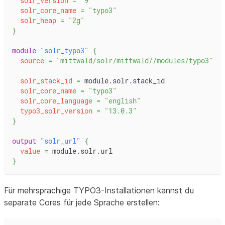
solr_version
=
"9"
solr_core_name
=
"typo3"
solr_heap
=
"2g"
}
module
 "solr_typo3" 
{
source
=
"mittwald/solr/mittwald//modules/typo3"
solr_stack_id
=
 module.solr.stack_id
solr_core_name
=
"typo3"
solr_core_language
=
"english"
typo3_solr_version
=
"13.0.3"
}
output
 "solr_url" 
{
value
=
 module.solr.url
}
Für mehrsprachige TYPO3-Installationen kannst du
separate Cores für jede Sprache erstellen: