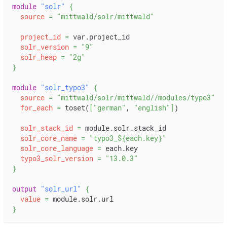
module
 "solr" 
{
source
=
"mittwald/solr/mittwald"
project_id
=
 var.project_id
solr_version
=
"9"
solr_heap
=
"2g"
}
module
 "solr_typo3" 
{
source
=
"mittwald/solr/mittwald//modules/typo3"
for_each
=
 toset(
[
"german"
, 
"english"
]
)
solr_stack_id
=
 module.solr.stack_id
solr_core_name
=
"typo3_
$
{
each
.
key
}
"
solr_core_language
=
 each.key
typo3_solr_version
=
"13.0.3"
}
output
 "solr_url" 
{
value
=
 module.solr.url
}