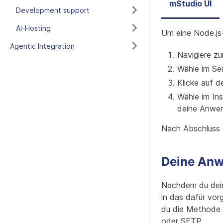
mStudio UI
Development support
AI-Hosting
Um eine Node.js
Agentic Integration
Navigiere z
Wähle im Se
Klicke auf d
Wähle im Ins
deine Anwen
Nach Abschluss d
Deine Anw
Nachdem du dein
in das dafür vor
du die Methode w
oder SFTP.