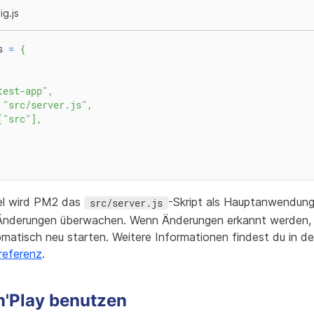
g.js
s
=
{
test-app"
,
"src/server.js"
,
[
"src"
]
,
iel wird PM2 das
-Skript als Hauptanwendun
src/server.js
 Änderungen überwachen. Wenn Änderungen erkannt werden,
atisch neu starten. Weitere Informationen findest du in d
referenz
.
n'Play benutzen