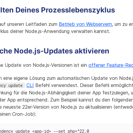
lten Deines Prozesslebenszyklus
 auf unseren Leitfaden zum
Betrieb von Webservern
, um zu e
klus deiner Node.js-Anwendung verwalten kannst.
che Node.js-Updates aktivieren
e Update von Node.js-Versionen ist ein
offener Feature-Re
h eine eigene Lösung zum automatischen Update von Node.j
CLI
Befehl verwendest. Dieser Befehl ermöglicht 
ncy update
kung für die Node.js-Abhängigkeit deiner App festzulegen, un
der App entsprechend. Zum Beispiel kannst du den folgenden
e neueste 22er-Version von Node.js zu aktualisieren (entwed
einen Cron-Job):
ndency update <app-id> --set php=^22.0