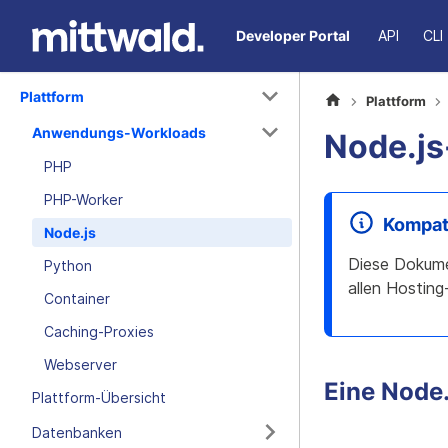
Developer Portal
API
CLI
Plattform
Plattform
Anwendungs-Workloads
Node.j
PHP
PHP-Worker
Kompati
Node.js
Diese Dokume
Python
allen Hosting
Container
Caching-Proxies
Webserver
Eine Node
Plattform-Übersicht
Datenbanken