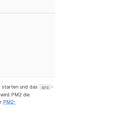
g starten und das
-
src
 wird PM2 die
er
PM2-