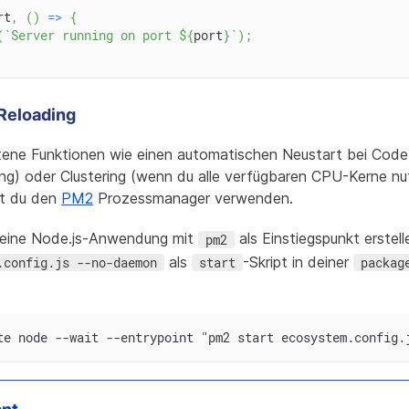
rt
,
(
)
=>
{
(
`
Server running on port 
${
port
}
`
)
;
Reloading
tene Funktionen wie einen automatischen Neustart bei Code
ung) oder Clustering (wenn du alle verfügbaren CPU-Kerne n
st du den
PM2
Prozessmanager verwenden.
 eine Node.js-Anwendung mit
als Einstiegspunkt erstell
pm2
als
-Skript in deiner
.config.js --no-daemon
start
packag
te node --wait --entrypoint "pm2 start ecosystem.config.