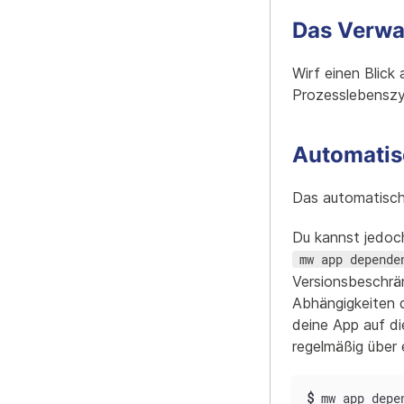
Das Verwa
Wirf einen Blick
Prozesslebenszy
Automatis
Das automatisch
Du kannst jedoc
mw app depende
Versionsbeschrän
Abhängigkeiten 
deine App auf di
regelmäßig über 
$
mw app depe