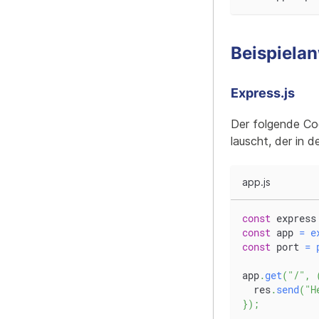
Beispiela
Express.js
Der folgende Cod
lauscht, der in 
app.js
const
 express
const
 app 
=
e
const
 port 
=
app
.
get
(
"/"
,
  res
.
send
(
"H
}
)
;