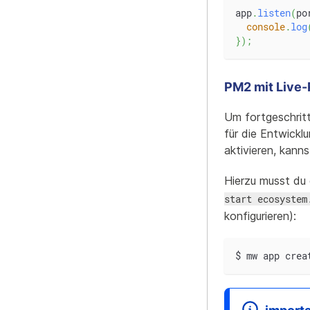
app
.
listen
(
po
console
.
log
}
)
;
PM2 mit Live-
Um fortgeschrit
für die Entwickl
aktivieren, kann
Hierzu musst du
start ecosystem
konfigurieren):
$ mw app crea