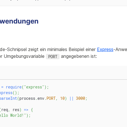
nwendungen
e-Schnipsel zeigt ein minimales Beispiel einer
Express
-Anwe
der Umgebungsvariable
angegebenen ist:
PORT
 
=
require
(
"express"
)
;
xpress
(
)
;
parseInt
(
process
.
env
.
PORT
,
10
)
||
3000
;
(
req
,
 res
)
=>
{
ello World!"
)
;