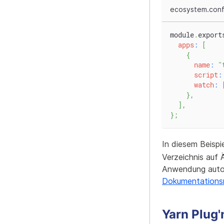
ecosystem.confi
module
.
export
apps
:
[
{
name
:
"
script
:
watch
:
}
,
]
,
}
;
In diesem Beisp
Verzeichnis auf
Anwendung autom
Dokumentations
Yarn Plug'