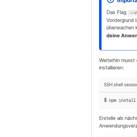
import
Das Flag
--
Vordergrund l
überwachen 
deine Anwen
Weiterhin musst
installieren:
SSH shell sessi
$
npm install
Erstelle als näc
Anwendungsverze