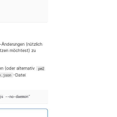
-Änderungen (nützlich
utzen möchtest) zu
en (oder alternativ
pm2
-Datei
e.json
js --no-daemon"