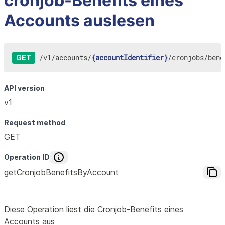
cronjob-Benefits eines
Accounts auslesen
/
v1
/
accounts
/
{accountIdentifier}
/
cronjobs
/
bene
GET
API version
v1
Request method
GET
Operation ID
getCronjobBenefitsByAccount
Diese Operation liest die Cronjob-Benefits eines
Accounts aus