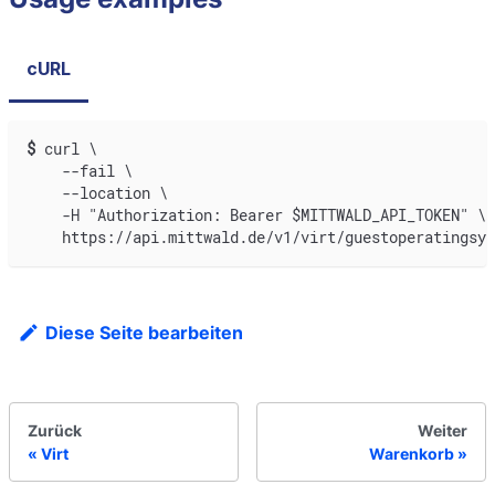
cURL
$
curl \
    --fail \
    --location \
    -H "Authorization: Bearer $MITTWALD_API_TOKEN" \
    https://api.mittwald.de/v1/virt/guestoperatingsys
Diese Seite bearbeiten
Zurück
Weiter
Virt
Warenkorb