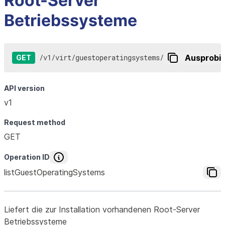
Root-Server
Betriebssysteme
/
v1
/
virt
/
guestoperatingsystems
/
Ausprobi
GET
API version
v1
Request method
GET
Operation ID
listGuestOperatingSystems
Liefert die zur Installation vorhandenen Root-Server
Betriebssysteme