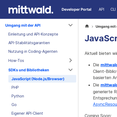
Developer Portal
API
CLI
Umgang mit der API
Umgang mit 
Einleitung und API-Konzepte
JavaScr
API-Stabilitätsgarantien
Nutzung in Coding-Agenten
Aktuell bieten wi
How-Tos
Die
mittwal
SDKs und Bibliotheken
Client-Bibli
basierten A
JavaScript (Node.js/Browser)
Die
mittwal
PHP
generierte R
Python
Entsprechun
AsyncResou
Go
Eigener API-Client
Coming Soon: