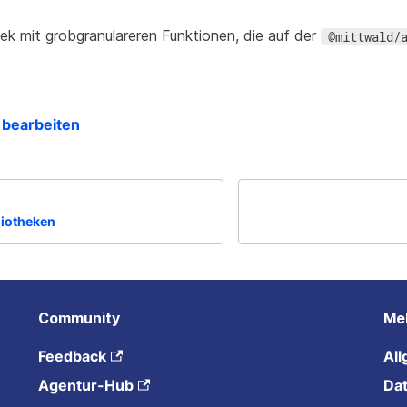
hek mit grobgranulareren Funktionen, die auf der
@mittwald/
 bearbeiten
liotheken
Community
Me
Feedback
Al
Agentur-Hub
Da