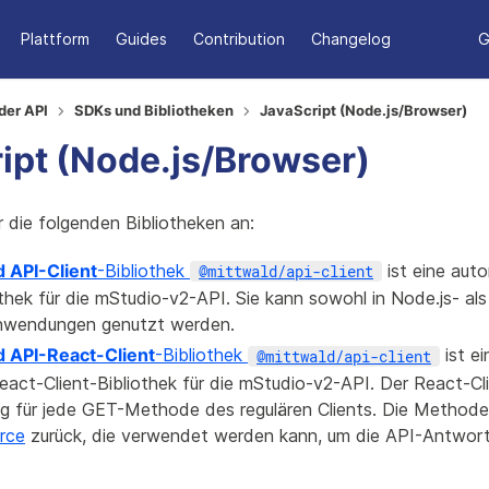
Plattform
Guides
Contribution
Changelog
G
der API
SDKs und Bibliotheken
JavaScript (Node.js/Browser)
ipt (Node.js/Browser)
r die folgenden Bibliotheken an:
d API-Client
-Bibliothek
ist eine aut
@mittwald/api-client
othek für die mStudio-v2-API. Sie kann sowohl in Node.js- al
nwendungen genutzt werden.
d API-React-Client
-Bibliothek
ist e
@mittwald/api-client
eact-Client-Bibliothek für die mStudio-v2-API. Der React-Cli
g für jede GET-Methode des regulären Clients. Die Methode
rce
zurück, die verwendet werden kann, um die API-Antwort