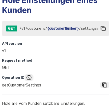
Hole Einstellungen eines
Kunden
/
v1
/
customers
/
{customerNumber}
/
settings
/
GET
API version
v1
Request method
GET
Operation ID
getCustomerSettings
Hole alle vom Kunden setzbare Einstellungen.