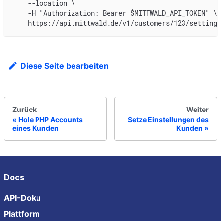
    --location \
    -H "Authorization: Bearer $MITTWALD_API_TOKEN" \
    https://api.mittwald.de/v1/customers/123/settings
Diese Seite bearbeiten
Zurück
Weiter
Hole PHP Accounts
Setze Einstellungen des
eines Kunden
Kunden
Docs
API-Doku
Plattform