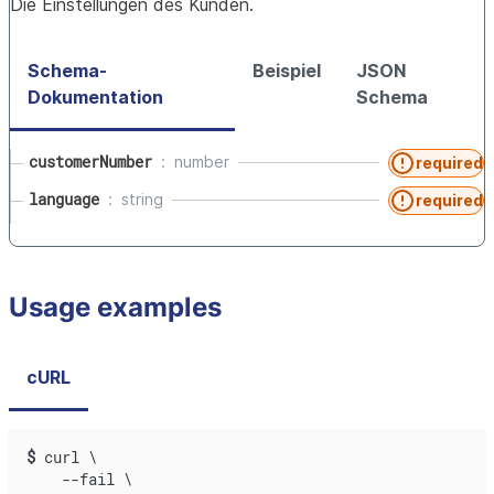
Die Einstellungen des Kunden.
Schema-
Beispiel
JSON
Dokumentation
Schema
customerNumber
number
required
language
string
required
Usage examples
cURL
$
curl \
    --fail \