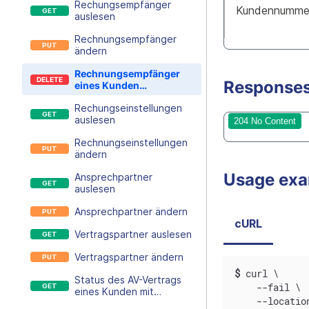
Rechungsempfänger
Kundennumme
auslesen
Rechnungsempfänger
ändern
Rechnungsempfänger
Response
eines Kunden
zurücksetzen
Rechungseinstellungen
auslesen
204 No Content
Rechnungseinstellungen
ändern
Usage ex
Ansprechpartner
auslesen
Ansprechpartner ändern
cURL
Vertragspartner auslesen
Vertragspartner ändern
$
curl \
Status des AV-Vertrags
    --fail \
eines Kunden mit
    --locatio
mittwald