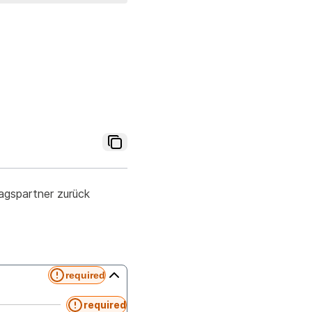
agspartner zurück
required
required