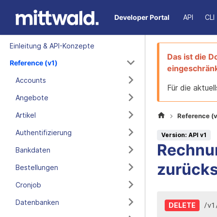
Developer Portal
API
CLI
Einleitung & API-Konzepte
Das ist die 
Reference (v1)
eingeschränk
Accounts
Für die aktue
Angebote
Artikel
Reference (v
Authentifizierung
Version: API v1
Rechnu
Bankdaten
zurück
Bestellungen
Cronjob
Datenbanken
/
v1
DELETE