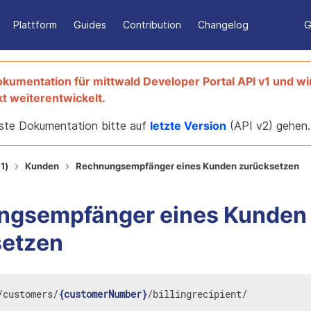
Plattform
Guides
Contribution
Changelog
G
Dokumentation für
mittwald Developer Portal
API v1
und wi
t weiterentwickelt.
llste Dokumentation bitte auf
letzte Version
(
API v2
) gehen.
1)
Kunden
Rechnungsempfänger eines Kunden zurücksetzen
ngsempfänger eines Kunden
setzen
/
customers
/
{customerNumber}
/
billingrecipient
/