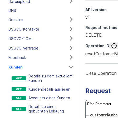
Dateiupload
API version
DNS
v1
Domains
Request method
DSGVO-Kontakte
DELETE
DSGVO-TOMs
Operation ID
DSGVO-Verträge
resetCustomerBil
Feedback
Kunden
Diese Operation
Details zu dem aktuellem
Kunden
Request
Kundendetails auslesen
Accounts eines Kunden
Pfad-Parameter
Details zu einer
gebuchten Leistung
customerNumbe