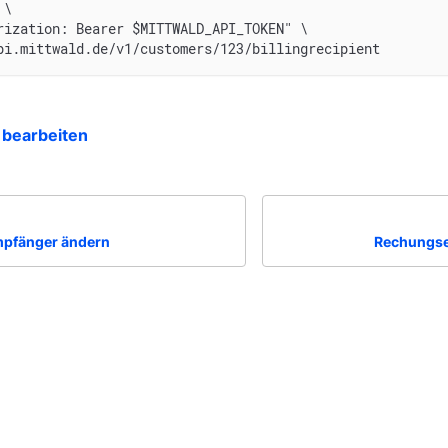
 \
rization: Bearer $MITTWALD_API_TOKEN" \
pi.mittwald.de/v1/customers/123/billingrecipient
 bearbeiten
pfänger ändern
Rechungse